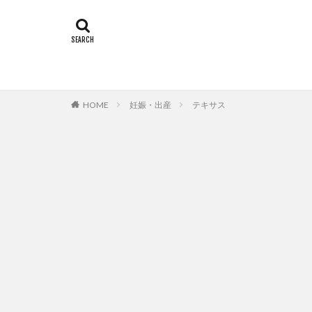
HOME
妊娠・出産
テキサス