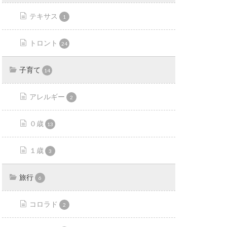
テキサス
1
トロント
24
子育て
14
アレルギー
2
０歳
13
１歳
3
旅行
6
コロラド
2