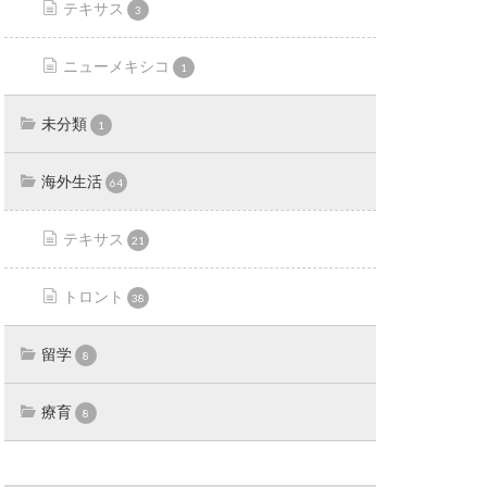
テキサス
3
ニューメキシコ
1
未分類
1
海外生活
64
テキサス
21
トロント
38
留学
8
療育
8