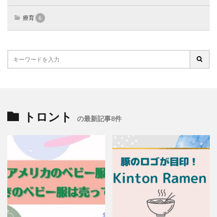
療育
8
トロント
の最新記事8件