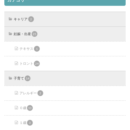
キャリア
2
妊娠・出産
25
テキサス
1
トロント
24
子育て
14
アレルギー
2
０歳
13
１歳
3