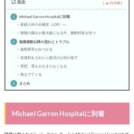
目次
1
Michael Garron Hospitalに到着
産婦人科の分娩室（LDR）へ
陣痛の痛みが最大級になる中、麻酔科医を待つ
2
無痛麻酔以降の流れとトラブル
胎勢異常がみつかる
促進剤を入れたら胎児の心拍が低下
突然、震えが止まらなくなる
熱もでてくる
3
まとめ
Michael Garron Hospitalに到着