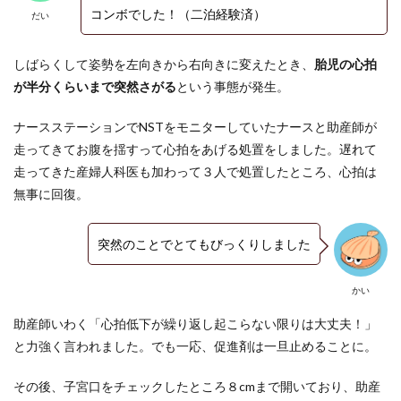
コンボでした！（二泊経験済）
だい
しばらくして姿勢を左向きから右向きに変えたとき、
胎児の心拍
が半分くらいまで突然さがる
という事態が発生。
ナースステーションでNSTをモニターしていたナースと助産師が
走ってきてお腹を揺すって心拍をあげる処置をしました。遅れて
走ってきた産婦人科医も加わって３人で処置したところ、心拍は
無事に回復。
突然のことでとてもびっくりしました
かい
助産師いわく「心拍低下が繰り返し起こらない限りは大丈夫！」
と力強く言われました。でも一応、促進剤は一旦止めることに。
その後、子宮口をチェックしたところ８cmまで開いており、助産