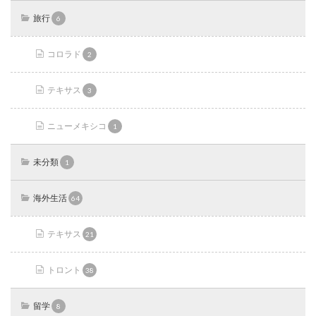
旅行
6
コロラド
2
テキサス
3
ニューメキシコ
1
未分類
1
海外生活
64
テキサス
21
トロント
38
留学
8