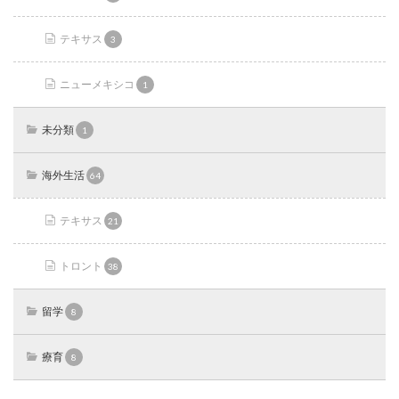
テキサス
3
ニューメキシコ
1
未分類
1
海外生活
64
テキサス
21
トロント
38
留学
8
療育
8