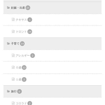
妊娠・出産
25
テキサス
1
トロント
24
子育て
14
アレルギー
2
０歳
13
１歳
3
旅行
6
コロラド
2