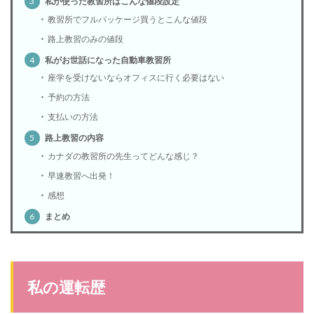
3
私が使った教習所はこんな値段設定
教習所でフルパッケージ買うとこんな値段
路上教習のみの値段
4
私がお世話になった自動車教習所
座学を受けないならオフィスに行く必要はない
予約の方法
支払いの方法
5
路上教習の内容
カナダの教習所の先生ってどんな感じ？
早速教習へ出発！
感想
6
まとめ
私の運転歴